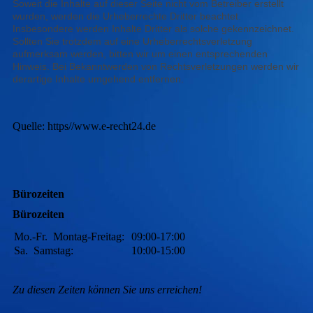
Soweit die Inhalte auf dieser Seite nicht vom Betreiber erstellt
wurden, werden die Urheberrechte Dritter beachtet.
Insbesondere werden Inhalte Dritter als solche gekennzeichnet.
Sollten Sie trotzdem auf eine Urheberrechtsverletzung
aufmerksam werden, bitten wir um einen entsprechenden
Hinweis. Bei Bekanntwerden von Rechtsverletzungen werden wir
derartige Inhalte umgehend entfernen.
Quelle: https//www.e-recht24.de
Bürozeiten
Bürozeiten
Mo.-Fr.
Montag-Freitag:
09:00-17:00
Sa.
Samstag:
10:00-15:00
Zu diesen Zeiten können Sie uns erreichen!