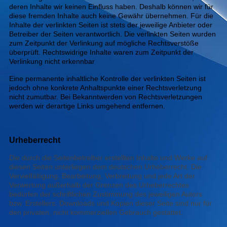
deren Inhalte wir keinen Einfluss haben. Deshalb können wir für
diese fremden Inhalte auch keine Gewähr übernehmen. Für die
Inhalte der verlinkten Seiten ist stets der jeweilige Anbieter oder
Betreiber der Seiten verantwortlich. Die verlinkten Seiten wurden
zum Zeitpunkt der Verlinkung auf mögliche Rechtsverstöße
überprüft. Rechtswidrige Inhalte waren zum Zeitpunkt der
Verlinkung nicht erkennbar
Eine permanente inhaltliche Kontrolle der verlinkten Seiten ist
jedoch ohne konkrete Anhaltspunkte einer Rechtsverletzung
nicht zumutbar. Bei Bekanntwerden von Rechtsverletzungen
werden wir derartige Links umgehend entfernen.
Urheberrecht
Die durch die Seitenbetreiber erstellten Inhalte und Werke auf
diesen Seiten unterliegen dem deutschen Urheberrecht. Die
Vervielfältigung, Bearbeitung, Verbreitung und jede Art der
Verwertung außerhalb der Grenzen des Urheberrechtes
bedürfen der schriftlichen Zustimmung des jeweiligen Autors
bzw. Erstellers. Downloads und Kopien dieser Seite sind nur für
den privaten, nicht kommerziellen Gebrauch gestattet.